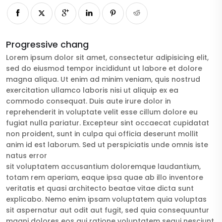
Progressive chang
Lorem ipsum dolor sit amet, consectetur adipisicing elit,
sed do eiusmod tempor incididunt ut labore et dolore
magna aliqua. Ut enim ad minim veniam, quis nostrud
exercitation ullamco laboris nisi ut aliquip ex ea
commodo consequat. Duis aute irure dolor in
reprehenderit in voluptate velit esse cillum dolore eu
fugiat nulla pariatur. Excepteur sint occaecat cupidatat
non proident, sunt in culpa qui officia deserunt mollit
anim id est laborum. Sed ut perspiciatis unde omnis iste
natus error
sit voluptatem accusantium doloremque laudantium,
totam rem aperiam, eaque ipsa quae ab illo inventore
veritatis et quasi architecto beatae vitae dicta sunt
explicabo. Nemo enim ipsam voluptatem quia voluptas
sit aspernatur aut odit aut fugit, sed quia consequuntur
magni dolores eos qui ratione voluptatem sequi nesciunt.